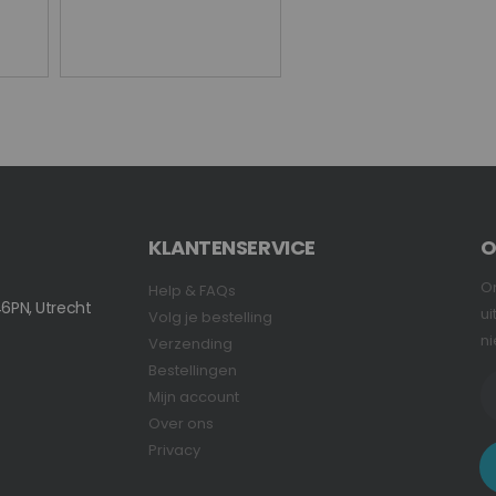
KLANTENSERVICE
O
On
Help & FAQs
6PN, Utrecht
ui
Volg je bestelling
ni
Verzending
Bestellingen
Mijn account
Over ons
Privacy