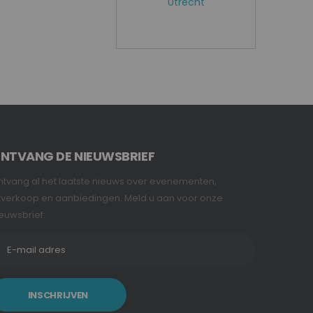
Utrecht
NTVANG DE NIEUWSBRIEF
tvang al het laatste nieuws over evenementen,
tverkoop en aanbiedingen. Meld u aan voor onze
euwsbrief:
INSCHRIJVEN