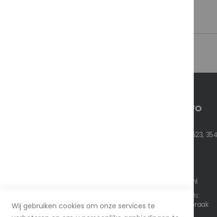
CONTACT INFO
ADRES:
Nedereindseweg 523, 354
TEL:
+316 26 144 860
EMAIL:
info@bnoservice.nl
WERKDAGEN/UREN:
Ma - Vrij / Op afspraak
Wij gebruiken cookies om onze services te