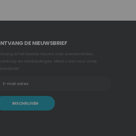
NTVANG DE NIEUWSBRIEF
tvang al het laatste nieuws over evenementen,
tverkoop en aanbiedingen. Meld u aan voor onze
euwsbrief:
INSCHRIJVEN