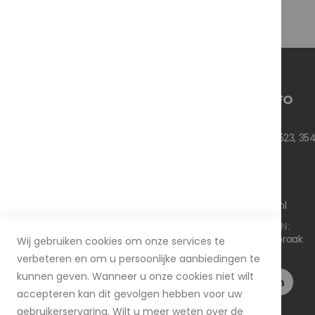
CONTACT INFO
ADRES:
Nedereindseweg 523, 354
TEL:
+316 26 144 860
EMAIL:
info@bnoservice.nl
WERKDAGEN/UREN:
Ma - Vrij / Op afspraak
Wij gebruiken cookies om onze services te
verbeteren en om u persoonlijke aanbiedingen te
kunnen geven. Wanneer u onze cookies niet wilt
accepteren kan dit gevolgen hebben voor uw
gebruikerservaring. Wilt u meer weten over de