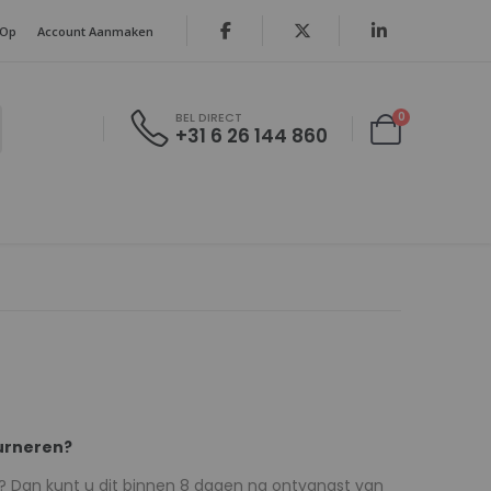
 Op
Account Aanmaken
producten
0
BEL DIRECT
+31 6 26 144 860
Cart
ourneren?
? Dan kunt u dit binnen 8 dagen na ontvangst van