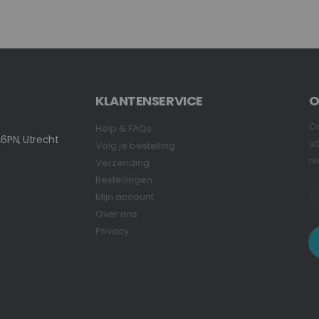
KLANTENSERVICE
O
On
Help & FAQs
6PN, Utrecht
ui
Volg je bestelling
ni
Verzending
Bestellingen
Mijn account
Over ons
Privacy