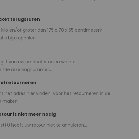
akket terugsturen
kilo en/of groter dan 175 x 78 x 55 centimeter?
s bij u ophalen...
gst van uw product storten we het
lfde rekeningnummer...
nkel retourneren
nt het adres hier vinden. Voor het retourneren in de
e maken...
etour is niet meer nodig
st! U hoeft uw retour niet te annuleren...