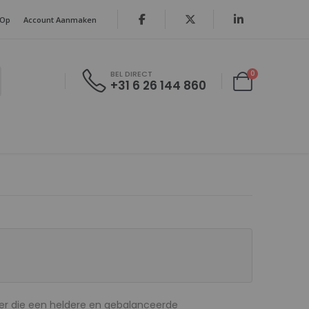
 Op
Account Aanmaken
producten
0
BEL DIRECT
+31 6 26 144 860
Cart
er die een heldere en gebalanceerde