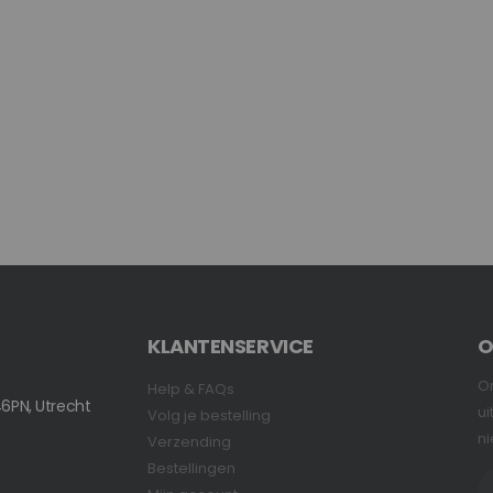
KLANTENSERVICE
O
On
Help & FAQs
6PN, Utrecht
ui
Volg je bestelling
ni
Verzending
Bestellingen