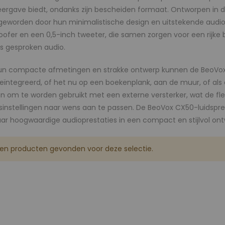
€ 899,00
ergave biedt, ondanks zijn bescheiden formaat. Ontworpen in de
€ 47.950,00
geworden door hun minimalistische design en uitstekende audiop
BeoVision Avant 55 inclusief gemotoriseerde vloerstand, Muurbeugel of Tafelstand
ofer en een 0,5-inch tweeter, die samen zorgen voor een rijke 
Rating:
s gesproken audio.
0%
€ 4.995,00
hun compacte afmetingen en strakke ontwerp kunnen de BeoVox C
Refurbished BeoVision 12
ïntegreerd, of het nu op een boekenplank, aan de muur, of als o
Rating:
0%
 om te worden gebruikt met een externe versterker, wat de flexib
As low as
sinstellingen naar wens aan te passen. De BeoVox CX50-luidspre
€ 5.995,00
aar hoogwaardige audioprestaties in een compact en stijlvol ont
en producten gevonden voor deze selectie.