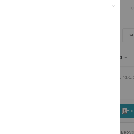
✓ Originele B&O kwaliteit ✓ 25 jaar vakmanschap
U
TELEVISIES
LUIDSPREKERS
LUIDSPREKERS
BEOVOX CX50 PASSIEVE LUIDSPREKER
FEATURED
Han
Refurbished BeoVision 11-46
Rating:
De BeoVo
0%