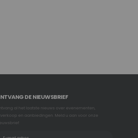
NTVANG DE NIEUWSBRIEF
tvang al het laatste nieuws over evenementen,
tverkoop en aanbiedingen. Meld u aan voor onze
euwsbrief: