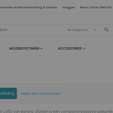
w Partner In Refurbished Bang & Olufsen.
Inloggen
Neem Contact Met Ons
MUZIEKSYSTEMEN
ACCESSOIRES
dleiding
Bekijk alle handleidingen
Refurbished BeoSound 9000 C 24k GOLD PLATED (Wireless)
Spotify Upgrade voor BeoLab 8000
Rating:
Rating:
0%
x CX50 van Bang & Olufsen is een compacte passieve luidsprek
0%
As low as