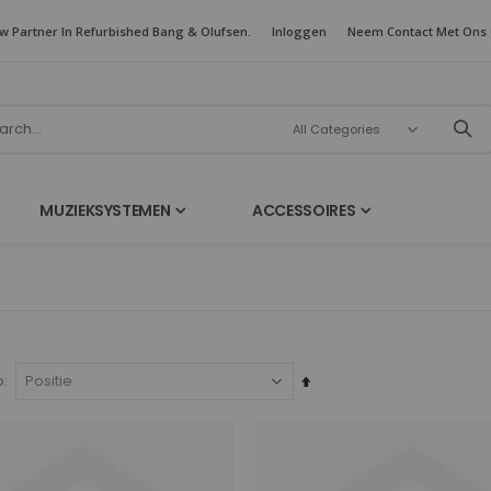
w Partner In Refurbished Bang & Olufsen.
Inloggen
Neem Contact Met Ons
MUZIEKSYSTEMEN
ACCESSOIRES
Van
p
hoog
naar
laag
sorteren