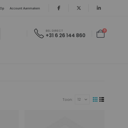
 Op
Account Aanmaken
producten
0
BEL DIRECT
+31 6 26 144 860
Cart
Toon
Tonen
Foto-
Lijst
tabel
als