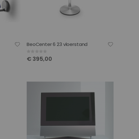
BeoCenter 6 23 vloerstand
Rating:
0%
€ 395,00