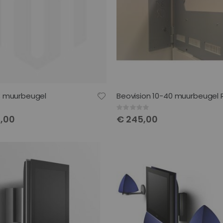
3 muurbeugel
Rating:
0%
9,00
€ 245,00