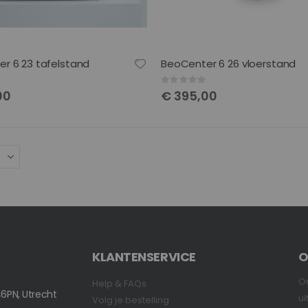
r 6 23 tafelstand
BeoCenter 6 26 vloerstand
Rating:
0%
00
€ 395,00
KLANTENSERVICE
O
On
Help & FAQs
6PN, Utrecht
ui
Volg je bestelling