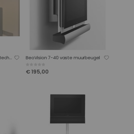
Beovision 10-40 muurbeugel Rechts scharnierend
BeoVision 7-40 vaste muurbeugel
Rating:
0%
€ 195,00