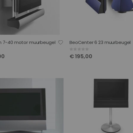
n 7-40 motor muurbeugel
BeoCenter 6 23 muurbeugel
Rating:
0%
00
€ 195,00