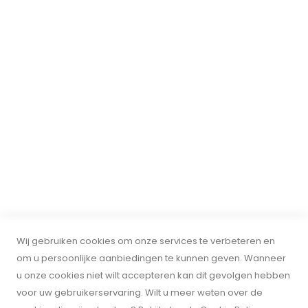
Over ons
Privacy
ONTVANG DE NIEUWSBRIEF
Ontvang al het laatste nieuws over evenementen, uitverkoop
en aanbiedingen. Meld u aan voor onze nieuwsbrief:
INSCHRIJVEN
© 2024 BnOservice. Alle rechten voorbehouden. BTW:
Wij gebruiken cookies om onze services te verbeteren en
om u persoonlijke aanbiedingen te kunnen geven. Wanneer
NL001163201B86. KVK: 30108904. BnOservice is geen erkend B&O-
u onze cookies niet wilt accepteren kan dit gevolgen hebben
dealer en niet gelieerd aan Bang & Olufsen. Wij verkopen
voor uw gebruikerservaring. Wilt u meer weten over de