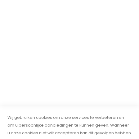
Mijn account
Over ons
Privacy
ONTVANG DE NIEUWSBRIEF
Ontvang al het laatste nieuws over evenementen, uitverkoop
en aanbiedingen. Meld u aan voor onze nieuwsbrief:
INSCHRIJVEN
© 2024 BnOservice. Alle rechten voorbehouden. BTW:
Wij gebruiken cookies om onze services te verbeteren en
om u persoonlijke aanbiedingen te kunnen geven. Wanneer
NL001163201B86. KVK: 30108904. BnOservice is geen erkend B&O-
u onze cookies niet wilt accepteren kan dit gevolgen hebben
dealer en niet gelieerd aan Bang & Olufsen. Wij verkopen