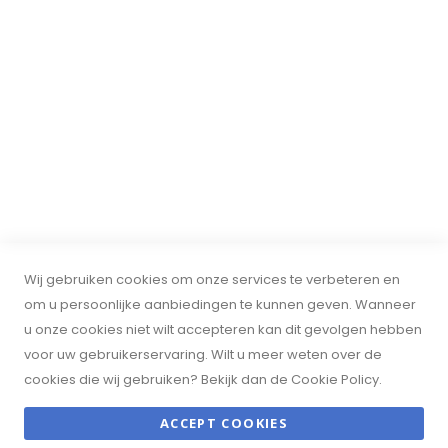
ONTVANG DE NIEUWSBRIEF
Ontvang al het laatste nieuws over evenementen, uitverkoop
en aanbiedingen. Meld u aan voor onze nieuwsbrief:
INSCHRIJVEN
© 2024 BnOservice. Alle rechten voorbehouden. BTW:
Wij gebruiken cookies om onze services te verbeteren en
om u persoonlijke aanbiedingen te kunnen geven. Wanneer
NL001163201B86. KVK: 30108904. BnOservice is geen erkend B&O-
u onze cookies niet wilt accepteren kan dit gevolgen hebben
dealer en niet gelieerd aan Bang & Olufsen. Wij verkopen
voor uw gebruikerservaring. Wilt u meer weten over de
cookies die wij gebruiken? Bekijk dan de Cookie Policy.
uitsluitend gebruikte Bang & Olufsen-producten.
ACCEPT COOKIES