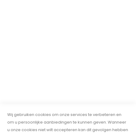
Mijn account
Over ons
Privacy
ONTVANG DE NIEUWSBRIEF
Ontvang al het laatste nieuws over evenementen, uitverkoop
en aanbiedingen. Meld u aan voor onze nieuwsbrief:
INSCHRIJVEN
© 2024 BnOservice. Alle rechten voorbehouden. BTW:
Wij gebruiken cookies om onze services te verbeteren en
om u persoonlijke aanbiedingen te kunnen geven. Wanneer
NL001163201B86. KVK: 30108904. BnOservice is geen erkend B&O-
u onze cookies niet wilt accepteren kan dit gevolgen hebben
dealer en niet gelieerd aan Bang & Olufsen. Wij verkopen