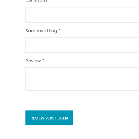
Uw naam
star
stars
stars
stars
stars
Samenvatting
Review
REVIEW VERSTUREN