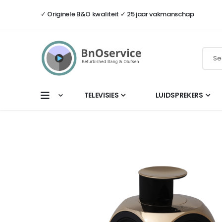
✓ Originele B&O kwaliteit ✓ 25 jaar vakmanschap
TELEVISIES
LUIDSPREKERS
Ga
naar
het
einde
van
de
afbeeldingen-
gallerij