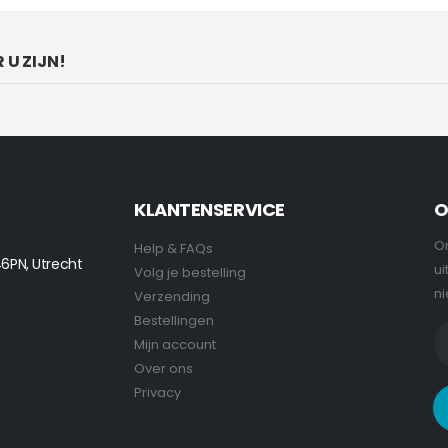
 U ZIJN!
KLANTENSERVICE
O
On
Help & FAQs
6PN, Utrecht
ui
Volg je bestelling
ni
Verzending
Bestellingen
Mijn account
Over ons
Privacy