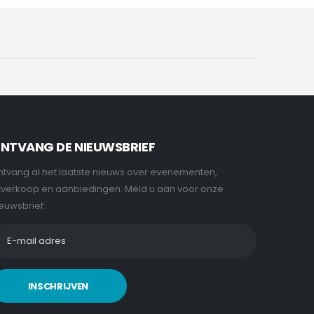
NTVANG DE NIEUWSBRIEF
tvang al het laatste nieuws over evenementen,
tverkoop en aanbiedingen. Meld u aan voor onze
euwsbrief:
INSCHRIJVEN