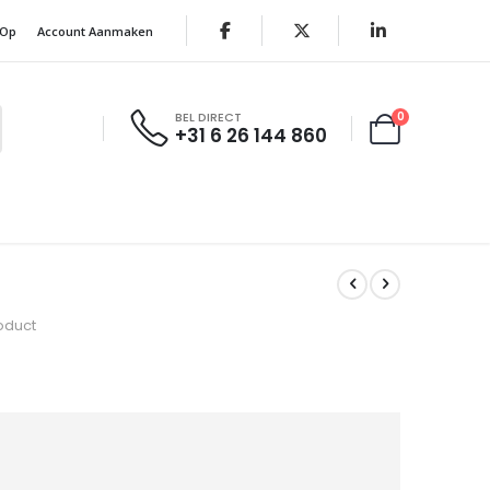
 Op
Account Aanmaken
0
BEL DIRECT
+31 6 26 144 860
Cart
roduct