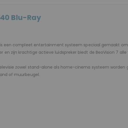
-40 Blu-Ray
et is een compleet entertainment systeem speciaal gemaakt om 
n zijn krachtige actieve luidspreker biedt de BeoVision 7 alle v
elevisie zowel stand-alone als home-cinema systeem worden gebr
stand of muurbeugel.