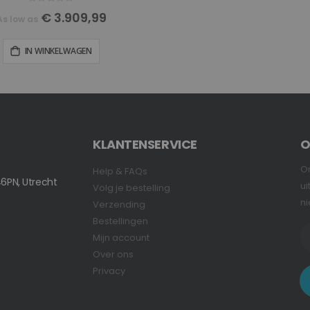
Rating:
0%
€ 3.909,99
As low as
IN WINKELWAGEN
KLANTENSERVICE
O
On
Help & FAQs
6PN, Utrecht
ui
Volg je bestelling
ni
Verzending
Bestellingen
Mijn account
Over ons
Privacy