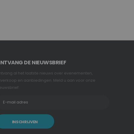
NTVANG DE NIEUWSBRIEF
tvang al het laatste nieuws over evenementen,
tverkoop en aanbiedingen. Meld u aan voor onze
euwsbrief:
INSCHRIJVEN