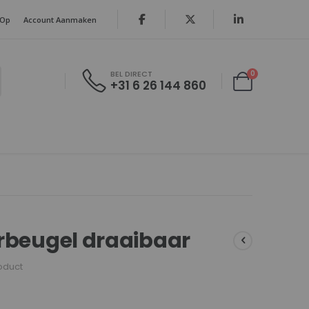
 Op
Account Aanmaken
producten
0
BEL DIRECT
+31 6 26 144 860
Cart
rbeugel draaibaar
roduct