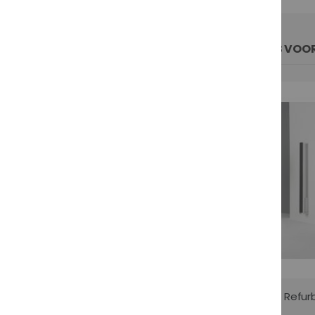
ANDERE PRODUCTEN DIE MOGELIJK IETS VOOR
Refurbished BeoVision 7-32 MK 3
Refur