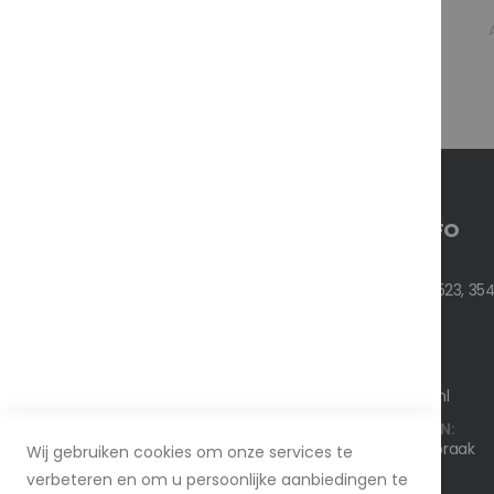
Rating:
0%
€ 2.909,99
As low as
IN WINKELWAGEN
CONTACT INFO
ADRES:
Nedereindseweg 523, 354
TEL:
+316 26 144 860
EMAIL:
info@bnoservice.nl
WERKDAGEN/UREN:
Ma - Vrij / Op afspraak
Wij gebruiken cookies om onze services te
verbeteren en om u persoonlijke aanbiedingen te