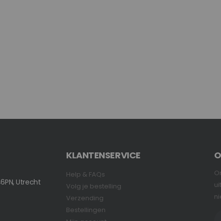
KLANTENSERVICE
O
On
Help & FAQs
6PN, Utrecht
ui
Volg je bestelling
ni
Verzending
Bestellingen