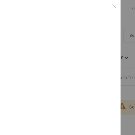
✓ Originele B&O kwaliteit ✓ 25 jaar vakmanschap
U
TELEVISIES
LUIDSPREKERS
ACCESSOIRES
MUURBEUGELS
WALL BRACKET B
Ge
FEATURED
BeoVision 5 FULL-HD/1080p Customized
Rating:
0%