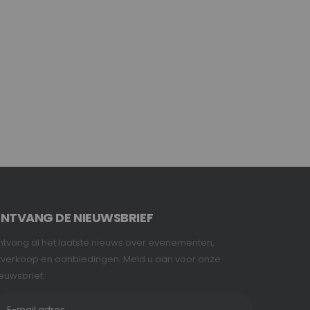
NTVANG DE NIEUWSBRIEF
tvang al het laatste nieuws over evenementen,
tverkoop en aanbiedingen. Meld u aan voor onze
euwsbrief: