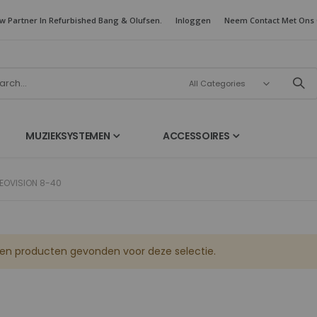
w Partner In Refurbished Bang & Olufsen.
Inloggen
Neem Contact Met Ons
MUZIEKSYSTEMEN
ACCESSOIRES
EOVISION 8-40
en producten gevonden voor deze selectie.
Refurbished BeoVision 12
Refurbished BeoSound 9000 C 24k GOLD PLATED (Wireless)
Rating:
Rating:
0%
0%
As low as
As low as